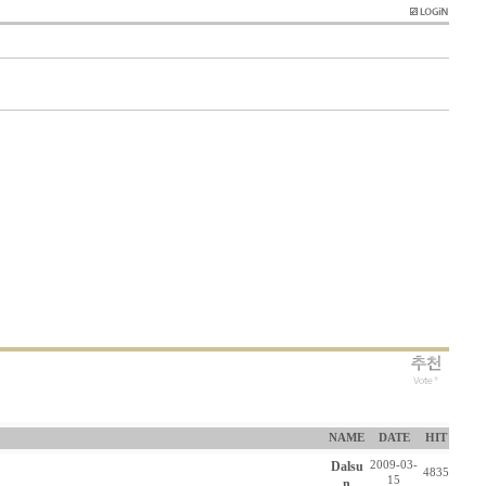
NAME
DATE
HIT
Dalsu
2009-03-
4835
15
n