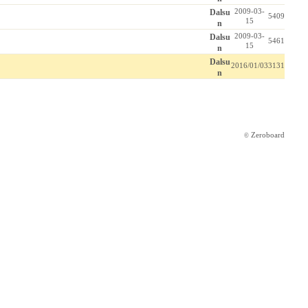
Dalsu
2009-03-
5409
15
n
Dalsu
2009-03-
5461
15
n
Dalsu
2016/01/03
3131
n
Zeroboard
©