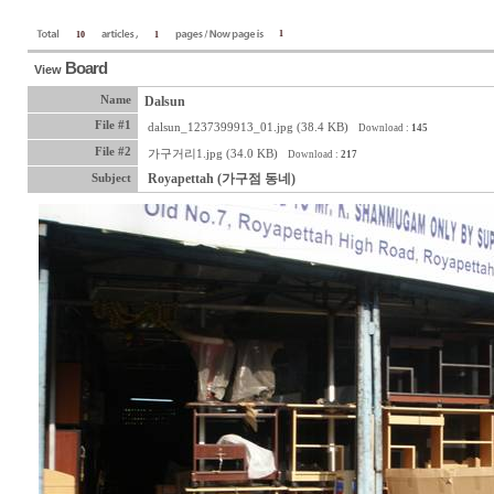
1
10
1
Board
View
Name
Dalsun
File #1
dalsun_1237399913_01.jpg (38.4 KB)
Download :
145
File #2
가구거리1.jpg (34.0 KB)
Download :
217
Royapettah (가구점 동네)
Subject