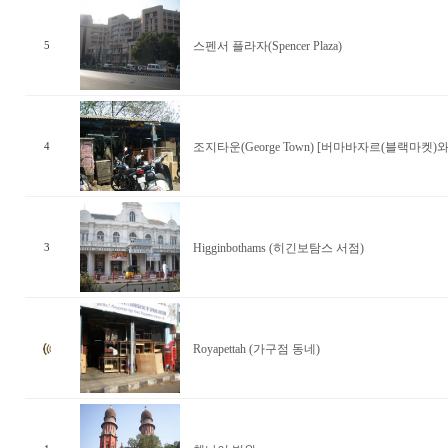
스펜서 플라자(Spencer Plaza)
5
조지타운(George Town) [버마바자르(블랙마켓)
4
Higginbothams (히긴보탐스 서점)
3
Royapettah (가구점 동네)