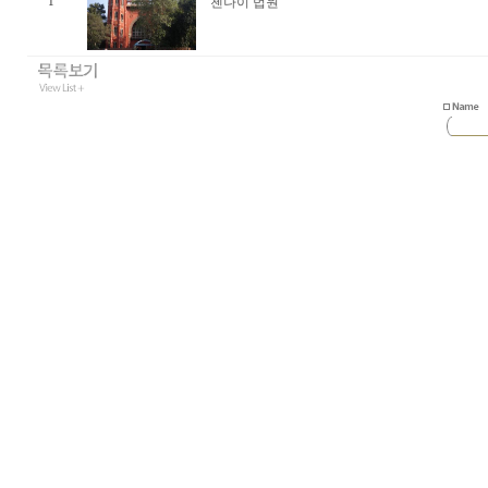
첸나이 법원
1