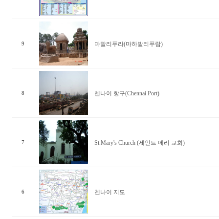
마말리푸라(마하발리푸람)
9
첸나이 항구(Chennai Port)
8
St.Mary's Church (세인트 메리 교회)
7
첸나이 지도
6