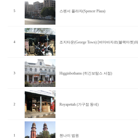
스펜서 플라자(Spencer Plaza)
5
조지타운(George Town) [버마바자르(블랙마켓)
4
Higginbothams (히긴보탐스 서점)
3
Royapettah (가구점 동네)
2
첸나이 법원
1