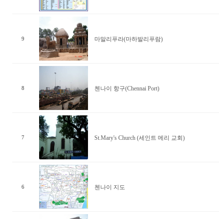
마말리푸라(마하발리푸람)
9
첸나이 항구(Chennai Port)
8
St.Mary's Church (세인트 메리 교회)
7
첸나이 지도
6