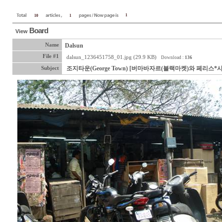
1
10
1
Board
View
Name
Dalsun
File #1
dalsun_1236451758_01.jpg (29.9 KB)
Download :
136
조지타운(George Town) [버마바자르(블랙마켓)와 페리스*
Subject