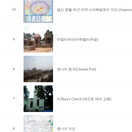
달선 호텔 부근 지역 스리빠람부드 지도 (Sriperamb
10
마말리푸라(마하발리푸람)
9
첸나이 항구(Chennai Port)
8
St.Mary's Church (세인트 메리 교회)
7
첸나이 지도
6