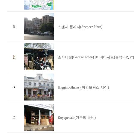
스펜서 플라자(Spencer Plaza)
5
조지타운(George Town) [버마바자르(블랙마켓)
Higginbothams (히긴보탐스 서점)
3
Royapettah (가구점 동네)
2