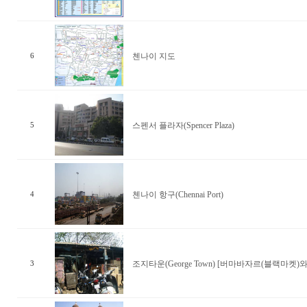
첸나이 지도
6
스펜서 플라자(Spencer Plaza)
5
첸나이 항구(Chennai Port)
4
조지타운(George Town) [버마바자르(블랙마켓)
3