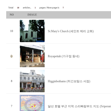
1
10
1
NO
IMAGE
St.Mary's Church (세인트 메리 교회)
10
Royapettah (가구점 동네)
Higginbothams (히긴보탐스 서점)
8
달선 호텔 부근 지역 스리빠람부드 지도 (Sriperamb
7