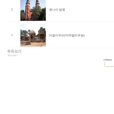
첸나이 법원
2
마말리푸라(마하발리푸람)
1