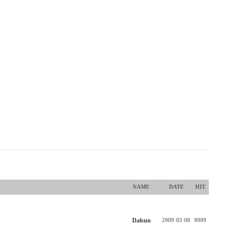
NAME
DATE
HIT
Dalsun
2009·03·08
9009