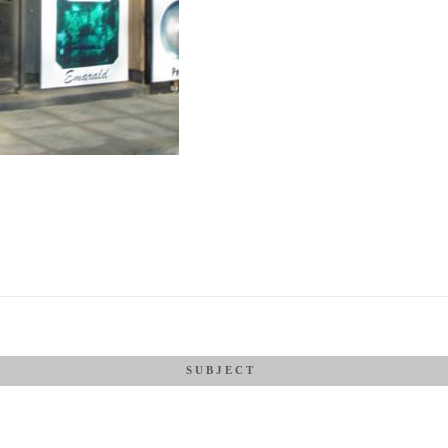
S U B J E C T