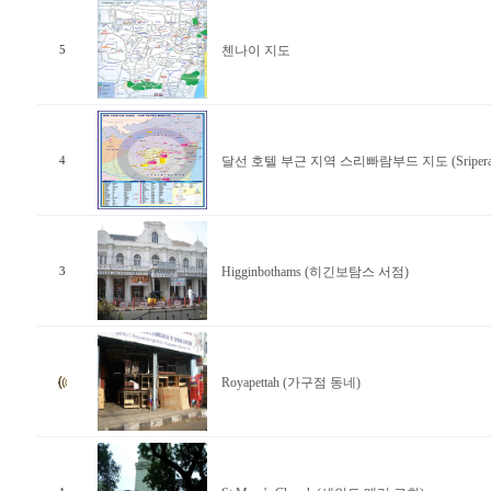
첸나이 지도
5
달선 호텔 부근 지역 스리빠람부드 지도 (Sriperam
4
Higginbothams (히긴보탐스 서점)
3
Royapettah (가구점 동네)