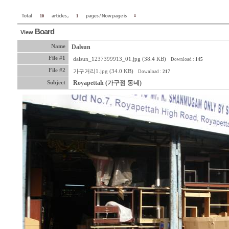
1
10
1
Board
View
Name
Dalsun
File #1
dalsun_1237399913_01.jpg (38.4 KB)
Download :
145
File #2
가구거리1.jpg (34.0 KB)
Download :
217
Royapettah (가구점 동네)
Subject