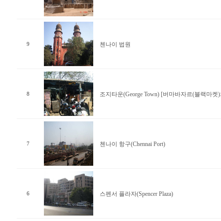
첸나이 법원
9
조지타운(George Town) [버마바자르(블랙마켓
8
첸나이 항구(Chennai Port)
7
스펜서 플라자(Spencer Plaza)
6